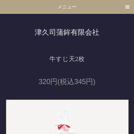
メニュー
津久司蒲鉾有限会社
牛すじ天2枚
320円(税込345円)