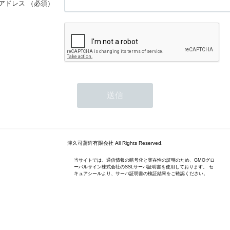
アドレス
（必須）
津久司蒲鉾有限会社 All Rights Reserved.
当サイトでは、通信情報の暗号化と実在性の証明のため、GMOグロ
ーバルサイン株式会社のSSLサーバ証明書を使用しております。 セ
キュアシールより、サーバ証明書の検証結果をご確認ください。